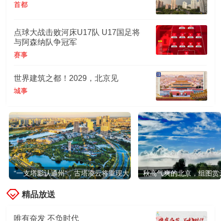
首都
点球大战击败河床U17队 U17国足将
与阿森纳队争冠军
赛事
世界建筑之都！2029，北京见
城事
“一支塔影认通州”，古塔凌云将重现大
秋高气爽的北京，组图赏
运河畔
精品放送
唯有奋发 不负时代