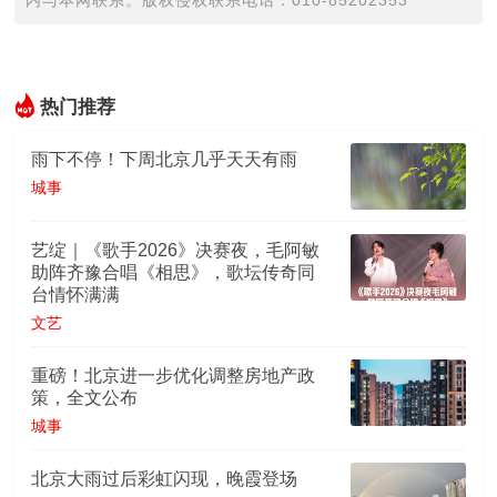
内与本网联系。版权侵权联系电话：010-85202353
热门推荐
雨下不停！下周北京几乎天天有雨
城事
艺绽｜《歌手2026》决赛夜，毛阿敏
助阵齐豫合唱《相思》，歌坛传奇同
台情怀满满
文艺
重磅！北京进一步优化调整房地产政
策，全文公布
城事
北京大雨过后彩虹闪现，晚霞登场