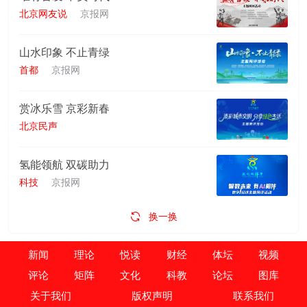
北京网友说
京报网
山水印象 不止青绿
首都
京报网
赏冰乐雪 京彩新春
北京民声
氢能领航 双碳助力
科技
京报网
换一换
新闻
理论
悦读
财经
体坛
视频
评论
矩阵
文化
科教
论坛
图库
关于我们
版权声明
联系我们