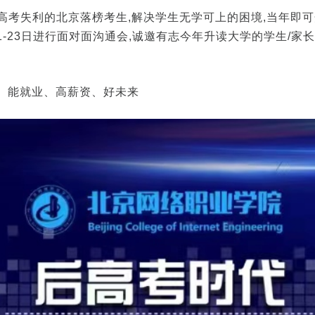
年高考失利的北京落榜考生,解决学生无学可上的困境,当年即
1-23日进行面对面沟通会,诚邀有志今年升读大学的学生/家
上、能就业、高薪资、好未来