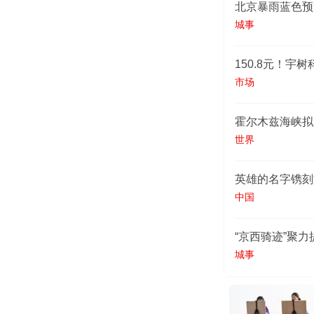
北京暴雨蓝色预
城事
150.8元！宇
市场
霍尔木兹海峡拟
世界
英雄的名字镌刻
中国
“京西骑迹”聚
城事