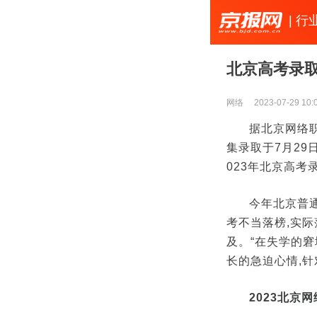
| 行
北京高考录取
网络
2023-07-29 10:
据北京网络职
集录取于7月29
023年北京高考
今年北京普通
考不当落榜,实际
及。“在失学的
长的急迫心情,
2023北京