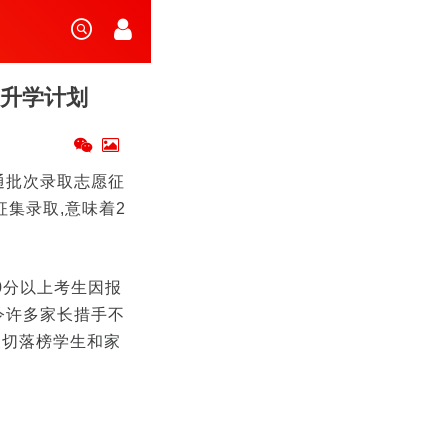
3升学计划
普通批次录取志愿征
征集录取,意味着2
20分以上考生因报
令许多家长措手不
关切落榜学生和家