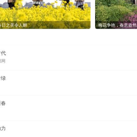
春日之美令人醉
梅花争艳，春意盎然
时代
报网
青绿
新春
助力