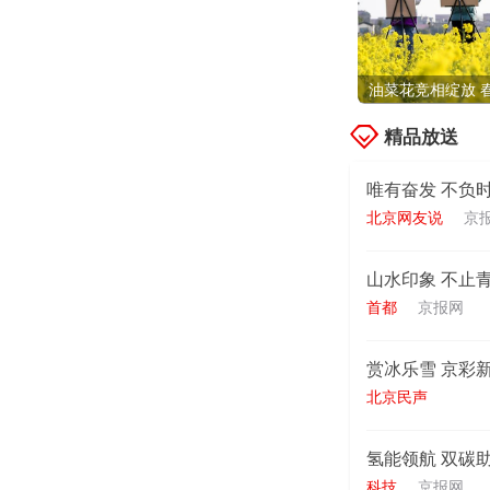
油菜花竞相绽放 
精品放送
唯有奋发 不负
北京网友说
京
山水印象 不止
首都
京报网
赏冰乐雪 京彩
北京民声
氢能领航 双碳
科技
京报网