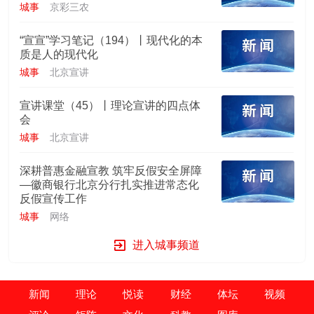
城事
京彩三农
“宣宣”学习笔记（194）丨现代化的本
质是人的现代化
城事
北京宣讲
宣讲课堂（45）丨理论宣讲的四点体
会
城事
北京宣讲
深耕普惠金融宣教 筑牢反假安全屏障
—徽商银行北京分行扎实推进常态化
反假宣传工作
城事
网络
进入城事频道
新闻
理论
悦读
财经
体坛
视频