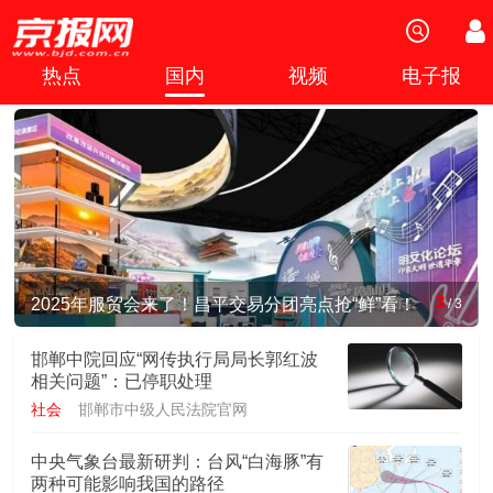
热点
国内
视频
电子报
3
2025年服贸会来了！昌平交易分团亮点抢“鲜”看！
/
3
邯郸中院回应“网传执行局局长郭红波
相关问题”：已停职处理
社会
邯郸市中级人民法院官网
中央气象台最新研判：台风“白海豚”有
两种可能影响我国的路径